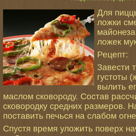
Для пиццы
ложки сме
майонеза,
ложек мук
Рецепт:
Завести 
густоты (
вылить е
маслом сковороду. Состав рассч
сковородку средних размеров. Н
поставить печься на слабом огне
Спустя время уложить поверх на