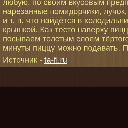
любую, по своим вкусовым предп
нарезанные помидорчики, лучок, 
и т. п. что найдётся в холодильн
крышкой. Как тесто наверху пиц
посыпаем толстым слоем тёртого
минуты пиццу можно подавать. П
Источник -
ta-fi.ru