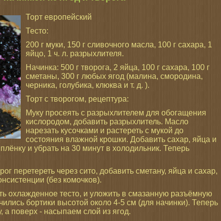
Торт европейский
Тесто:
200 г муки, 150 г сливочного масла, 100 г сахара, 1
яйцо, 1 ч. л. разрыхлителя.
Начинка: 500 г творога, 2 яйца, 100 г сахара, 100 г
сметаны, 300 г любых ягод (малина, смородина,
черника, голубика, клюква и т. д. ).
Торт с творогом, рецептура:
Муку просеять с разрыхлителем для обогащения
кислородом, добавить разрыхлитель. Масло
нарезать кусочками и растереть с мукой до
состояния влажной крошки. Добавить сахар, яйца и
 плёнку и убрать на 30 минут в холодильник. Теперь
ог перетереть через сито, добавить сметану, яйца и сахар,
нсистенции (без комочков).
уть охлажденное тесто, и уложить в смазанную разъёмную
ились бортики высотой около 4-5 см (для начинки). Теперь
 а поверх - насыпаем слой из ягод.