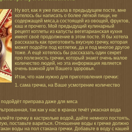
Ну вот, как я уже писала в предыдущем посте, мне
хотелось бы написать о более лёгкой пищи, не
содержащей мяса,а состоящей из овощей, фруктов,
каш и прочего. Мой предыдущий кулинарный
рецепт котлеты из капусты вегетарианская кухня
имеет своё продолжение в этом посте. Я бы хотела
рассказать как приготовить вкусную гречку, которая
может подойти под котлетки, да и под многое другое
тоже. А ещё хотелось бы рассказать один секрет
про полезность гречки, который знают очень малое
количество людей, но эта информация является
очень важной для Вашего здоровья.
Итак, что нам нужно для приготовления гречки:
1. сама гречка, на Ваше усмотрение количество
, подойдёт приправа даже для мяса
льтрованная, так как у нас в кранах течёт ужасная вода
Залейте гречку в кастрюльке водой, дайте немного постоять,
тую, поставьте вариться. Отношение воды к гречке должно
такан воды на пол стакана гречки. Добавьте в воду с кашей