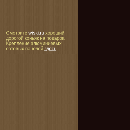
Смотрите
wiski.ru
хороший
дорогой коньяк на подарок. |
Крепление алюминиевых
сотовых панелей
здесь
.