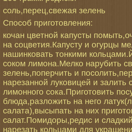
соль,перец,свежая зелень
Способ приготовления:
кочан цветной капусты помыть,о
на соцветия.Капусту и огурцы ме
нашинковать тонкими кольцами.
соком лимона.Мелко нарубить с
зелень,поперчить и посолить,пе
нарезанной луковицей и залить 
лимонного сока.Приготовить пос
блюда,разложить на него латук(
салата),высыпать на них пригот
салат.Помидоры,редис и сладки
нарезать кольцами для украшени