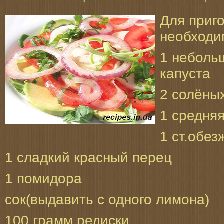
Для приг
необходи
1 неболь
капуста
2 солёны
1 средня
1 ст.обез
1 сладкий красный перец
1 помидора
сок(выдавить с одного лимона)
100 грамм редиски