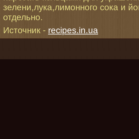
зелени,лука,лимонного сока и йо
отдельно.
Источник -
recipes.in.ua