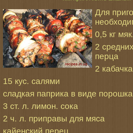
Для приг
необходи
0,5 кг мя
2 средних
перца
2 кабачка
15 кус. салями
сладкая паприка в виде порошка
3 ст. л. лимон. сока
2 ч. л. приправы для мяса
кайенский перец