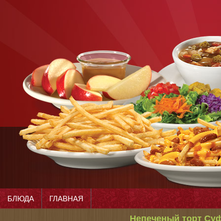
БЛЮДА
ГЛАВНАЯ
Непеченый торт Су