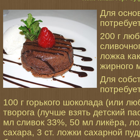
Для осно
потребует
200 г люб
сливочног
ложка как
жирного 
Для собс
потребует
100 г горького шоколада (или люб
творога (лучше взять детский па
мл сливок 33%, 50 мл ликёра, л
сахара, 3 ст. ложки сахарной пу